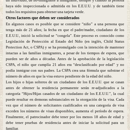
un individuo, de no-inmigrante a inmigrante, siempre y cuando la persona
haya sido inspeccionada o admitida en los E.E.U.U. y de también tiene
todos los requisitos para obtener una tarjeta verde.
Otros factores que deben ser considerados
En algunos casos es posible que se considere “niño” a una persona que
tenga más de 21 años; la fecha en que el padre/madre, ciudadano de los
E.E.U.U., inició la solicitud se “congela”. Este proceso es conocido como
Legislación de Protección al Estado del Niño (en inglés, Child Status
Protection Act, o CSPA) y se ha promulgado con la intención de mantener
intactas a las familias inmigrantes, a pesar de los tiempos de espera, que
pueden ser de años a décadas. Antes de la aprobación de la legislación
CSPA, el niño que cumplía 21 años era “desclasificado por edad” y no
podía inmigrar con sus padres. La CSPA crea una fórmula que substrae el
número de años en que la visa estuvo pendiente de la edad del niño.
Los hijos o hijas solteros de un ciudadano de los E.E.U.U. que se casan
antes de obtener la residencia permanente serán re-adjudicados a la
categoría “Hijos/Hijas casados de un ciudadano de los E.E.U.U.”, la cual
puede resultar en demoras substanciales en la otorgación de la visa. Cada
vez que el número de solicitantes cualificados en una categoría de visa
exceden los números de visas disponibles, aumenta el período de espera.
Finalmente, el patrocinador debe tener por los menos 18 años de edad y
debe tener pruebas de residencia antes de iniciar la solicitud para un
familiar.