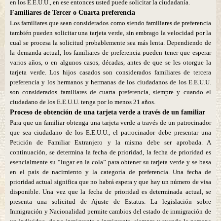
en los E.E.U.U., en ese entonces usted puede solicitar la ciudadanía.
Familiares de Tercer o Cuarta preferencia
Los familiares que sean considerados como siendo familiares de preferencia
también pueden solicitar una tarjeta verde, sin embrago la velocidad por la
cual se procesa la solicitud probablemente sea más lenta. Dependiendo de
la demanda actual, los familiares de preferencia pueden tener que esperar
varios años, o en algunos casos, décadas, antes de que se les otorgue la
tarjeta verde. Los hijos casados son considerados familiares de tercera
preferencia y los hermanos y hermanas de los ciudadanos de los E.E.U.U.
son considerados familiares de cuarta preferencia, siempre y cuando el
ciudadano de los E.E.U.U. tenga por lo menos 21 años.
Proceso de obtención de una tarjeta verde a través de un familiar
Para que un familiar obtenga una tarjeta verde a través de un patrocinador
que sea ciudadano de los E.E.U.U., el patrocinador debe presentar una
Petición de Familiar Extranjero y la misma debe ser aprobada. A
continuación, se determina la fecha de prioridad, la fecha de prioridad es
esencialmente su “lugar en la cola” para obtener su tarjeta verde y se basa
en el país de nacimiento y la categoría de preferencia. Una fecha de
prioridad actual significa que no habrá espera y que hay un número de visa
disponible. Una vez que la fecha de prioridad es determinada actual, se
presenta una solicitud de Ajuste de Estatus. La legislación sobre
Inmigración y Nacionalidad permite cambios del estado de inmigración de