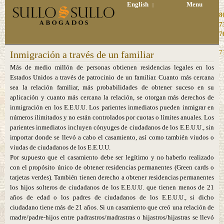
English
Menu
|
8
7
7
H
7
Inmigración a través de un familiar
Más de medio millón de personas obtienen residencias legales en los
Estados Unidos a través de patrocinio de un familiar. Cuanto más cercana
sea la relación familiar, más probabilidades de obtener suceso en su
aplicación y cuanto más cercana la relación, se otorgan más derechos de
inmigración en los E.E.U.U. Los parientes inmediatos pueden inmigrar en
números ilimitados y no están controlados por cuotas o límites anuales. Los
parientes inmediatos incluyen cónyuges de ciudadanos de los E.E.U.U., sin
importar donde se llevó a cabo el casamiento, así como también viudos o
viudas de ciudadanos de los E.E.U.U.
Por supuesto que el casamiento debe ser legítimo y no haberlo realizado
con el propósito único de obtener residencias permanentes (Green cards o
tarjetas verdes). También tienen derecho a obtener residencias permanentes
los hijos solteros de ciudadanos de los E.E.U.U. que tienen menos de 21
años de edad o los padres de ciudadanos de los E.E.U.U., si dicho
ciudadano tiene más de 21 años. Si un casamiento que creó una relación de
madre/padre-hijos entre padrastros/madrastras o hijastros/hijastras se llevó