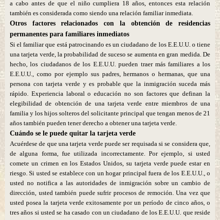
a cabo antes de que el niño cumpliera 18 años, entonces esta relación
también es considerada como siendo una relación familiar inmediata.
Otros factores relacionados con la obtención de residencias
permanentes para familiares inmediatos
Si el familiar que está patrocinando es un ciudadano de los E.E.U.U. o tiene
una tarjeta verde, la probabilidad de suceso se aumenta en gran medida. De
hecho, los ciudadanos de los E.E.U.U. pueden traer más familiares a los
E.E.U.U., como por ejemplo sus padres, hermanos o hermanas, que una
persona con tarjeta verde y es probable que la inmigración suceda más
rápido. Experiencia laboral o educación no son factores que definan la
elegibilidad de obtención de una tarjeta verde entre miembros de una
familia y los hijos solteros del solicitante principal que tengan menos de 21
años también pueden tener derecho a obtener una tarjeta verde.
Cuándo se le puede quitar la tarjeta verde
Acuérdese de que una tarjeta verde puede ser requisada si se considera que,
de alguna forma, fue utilizada incorrectamente. Por ejemplo, si usted
comete un crimen en los Estados Unidos, su tarjeta verde puede estar en
riesgo. Si usted se establece con un hogar principal fuera de los E.E.U.U., o
usted no notifica a las autoridades de inmigración sobre un cambio de
dirección, usted también puede sufrir procesos de remoción. Una vez que
usted posea la tarjeta verde exitosamente por un período de cinco años, o
tres años si usted se ha casado con un ciudadano de los E.E.U.U. que reside